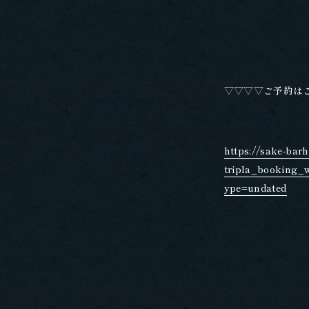
▽▽▽▽ご予約は
https://sake-barh
tripla_booking_
ype=undated