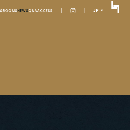
JP
Y&ROOMS
NEWS
Q&A
ACCESS