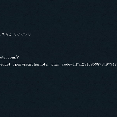
こちらから▽▽▽▽
otel.com/?
widget_open=search&hotel_plan_code=HP512916969878497947