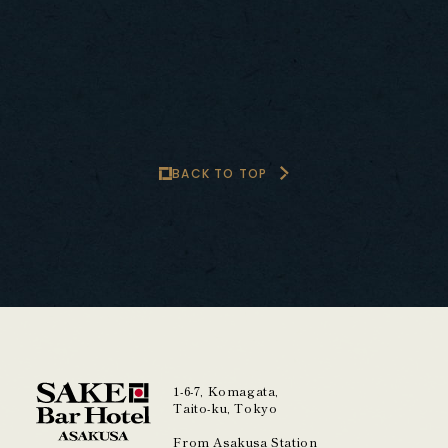
BACK TO TOP
1-6-7, Komagata,
Taito-ku, Tokyo
From Asakusa Station